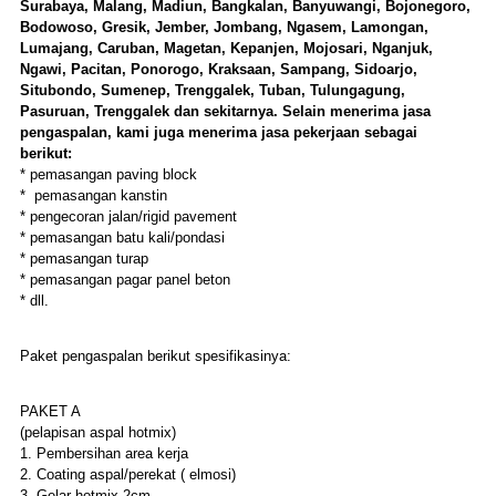
Surabaya, Malang, Madiun, Bangkalan, Banyuwangi, Bojonegoro,
Bodowoso, Gresik, Jember, Jombang, Ngasem, Lamongan,
Lumajang, Caruban, Magetan, Kepanjen, Mojosari, Nganjuk,
Ngawi, Pacitan, Ponorogo, Kraksaan, Sampang, Sidoarjo,
Situbondo, Sumenep, Trenggalek, Tuban, Tulungagung,
Pasuruan, Trenggalek dan sekitarnya
. Selain menerima jasa
pengaspalan, kami j
u
ga menerima jasa pekerjaan seb
agai
berikut
:
* pemasangan paving block
* pemasangan kanstin
* pengecoran jalan/rigid pavement
* pemasangan batu kali/pondasi
* pemasangan turap
* pemasangan pagar panel beton
* dll.
Paket pengaspalan berikut spesifikasinya:
PAKET A
(pelapisan aspal hotmix)
1. Pembersihan area kerja
2. Coating aspal/perekat ( elmosi)
3. Gelar hotmix 2cm