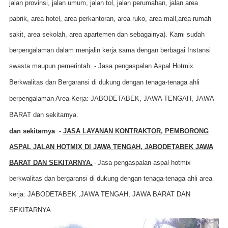
jalan provinsi, jalan umum, jalan tol, jalan perumahan, jalan area
pabrik, area hotel, area perkantoran, area ruko, area mall,area rumah
sakit, area sekolah, area apartemen dan sebagainya). Kami sudah
berpengalaman dalam menjalin kerja sama dengan berbagai Instansi
swasta maupun pemerintah.
-
Jasa pengaspalan
A
spal
H
otmix
B
erkwalitas
dan
B
ergaransi di dukung d
engan
tenaga-tenaga ahli
berpengalaman
A
rea
K
erja: JABODETABEK, JAWA TENGAH, JAWA
BARAT
dan sekitarnya.
dan sekitarnya -
JASA LAYANAN KONTRAKTOR, PEMBORONG
ASPAL JALAN HOTMIX DI JAWA TENGAH, JABODETABEK JAWA
BARAT
DAN SEKITARNYA.
-
Jasa pengaspalan aspal hotmix
berkwalitas dan bergaransi di dukung dengan tenaga-tenaga ahli area
kerja: JABODETABEK ,JAWA TENGAH, JAWA BARAT DAN
SEKITARNYA.