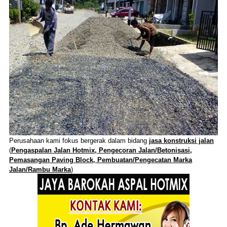
Perusahaan kami fokus bergerak dalam bidang
jasa konstruksi jalan
(
Pengaspalan Jalan Hotmix, Pengecoran Jalan/Betonisasi,
Pemasangan Paving Block, Pembuatan/Pengecatan Marka
Jalan/Rambu Marka
)