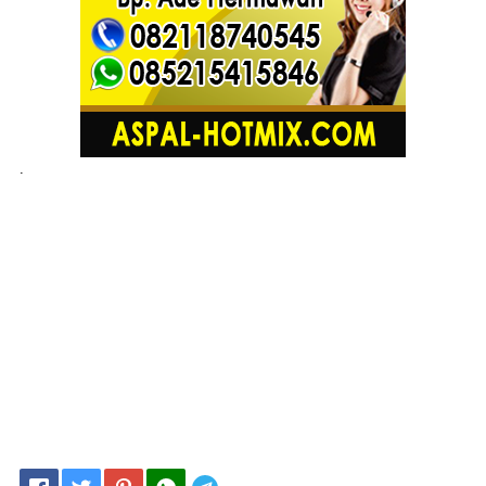
.
ASA PEMBORONG ASPAL JALAN DI KUNINGAN JAWA BARAT, JASA PENGASPALAN
JAKARTA, TANGERANG, BOGOR, DEPOK, BEKASI, CIKARANG, KARAWANG, JAWA
BARAT, JOGJA, JAWA TENGAH DAN SEKITAR
JASA PENGASPALAN JALAN DI WILAYAH JAWA TIMUR
: Surabaya, Malang, Madiun,
Bangkalan, Banyuwangi, Kanigoro, Bojonegoro, Bodowoso, Gresik, Jember, Jombang,
Ngasem, Lamongan, Lumajang, Caruban, Magetan, Kepanjen, Mojosari, Nganjuk, Ngawi,
Pacitan, Pamekasan, Bangil, Ponorogo, Kraksaan, Sampang, Sidoarjo, Situbondo,
Sumenep, Trenggalek, Tuban, Tulungagung, Pasuruan, Trenggalek dan sekitarnya
JASA
PEMBORONG ASPAL JALAN DI KUNINGAN JAWA BARAT, JASA PENGASPALAN
JAKARTA, TANGERANG, BOGOR, DEPOK, BEKASI, CIKARANG, KARAWANG, JAWA
BARAT, JOGJA, JAWA TENGAH, JAWA TIMUR DAN SEKITARNYA