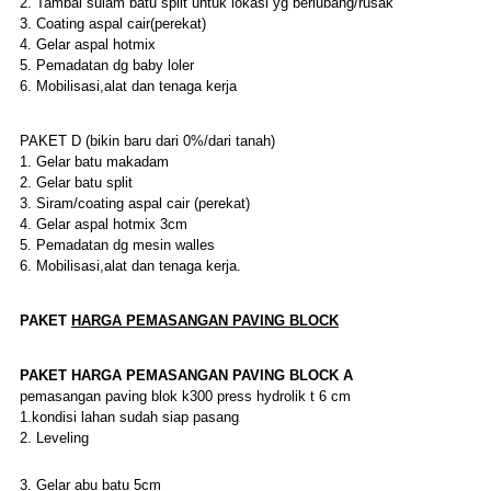
2. Tambal sulam batu split untuk lokasi yg berlubang/rusak
3. Coating aspal cair(perekat)
4. Gelar aspal hotmix
5. Pemadatan dg baby loler
6. Mobilisasi,alat dan tenaga kerja
PAKET D (bikin baru dari 0%/dari tanah)
1. Gelar batu makadam
2. Gelar batu split
3. Siram/coating aspal cair (perekat)
4. Gelar aspal hotmix 3cm
5. Pemadatan dg mesin walles
6. Mobilisasi,alat dan tenaga kerja.
PAKET
HARGA
PEMASANGAN PAVING BLOCK
PAKET
HARGA
PEMASANGAN PAVING BLOCK
A
pemasangan paving blok k300 press hydrolik t 6 cm
1.kondisi lahan sudah siap pasang
2. Leveling
3. Gelar abu batu 5cm