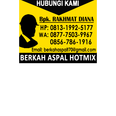
JASA PEMBORONG ASPAL JALAN DI KUNINGAN JAWA BARAT, JASA PENGASPALAN
JAKARTA, TANGERANG, BOGOR, DEPOK, BEKASI, CIKARANG, KARAWANG, JAWA
BARAT, JOGJA, JAWA TENGAH DAN SEKITAR
JASA PENGASPALAN JALAN DI WILAYAH JAWA TIMUR
: Surabaya, Malang, Madiun,
Bangkalan, Banyuwangi, Kanigoro, Bojonegoro, Bodowoso, Gresik, Jember, Jombang,
Ngasem, Lamongan, Lumajang, Caruban, Magetan, Kepanjen, Mojosari, Nganjuk, Ngawi,
Pacitan, Pamekasan, Bangil, Ponorogo, Kraksaan, Sampang, Sidoarjo, Situbondo,
Sumenep, Trenggalek, Tuban, Tulungagung, Pasuruan, Trenggalek dan sekitarnya
JASA
PEMBORONG ASPAL JALAN DI KUNINGAN JAWA BARAT, JASA PENGASPALAN