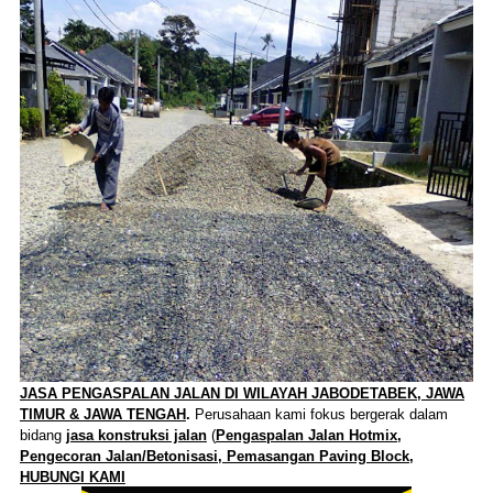
JASA PENGASPALAN JALAN DI WILAYAH JABODETABEK, JAWA
TIMUR & JAWA TENGAH
.
Perusahaan kami fokus bergerak dalam
bidang
jasa konstruksi jalan
(
Pengaspalan Jalan Hotmix,
Pengecoran Jalan/Betonisasi, Pemasangan Paving Block,
HUBUNGI KAMI