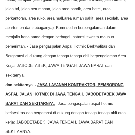
jalan tol, jalan perumahan, jalan area pabrik, area hotel, area
perkantoran, area ruko, area mall,area rumah sakit, area sekolah, area
apartemen dan sebagainya). Kami sudah berpengalaman dalam
menjalin kerja sama dengan berbagai Instansi swasta maupun
pemerintah.
-
Jasa pengaspalan
A
spal
H
otmix
B
erkwalitas
dan
B
ergaransi di dukung d
engan
tenaga-tenaga ahli berpengalaman
A
rea
K
erja: JABODETABEK, JAWA TENGAH, JAWA BARAT
dan
sekitarnya.
dan sekitarnya -
JASA LAYANAN KONTRAKTOR, PEMBORONG
ASPAL JALAN HOTMIX DI JAWA TENGAH, JABODETABEK JAWA
BARAT
DAN SEKITARNYA.
-
Jasa pengaspalan aspal hotmix
berkwalitas dan bergaransi di dukung dengan tenaga-tenaga ahli area
kerja: JABODETABEK ,JAWA TENGAH, JAWA BARAT DAN
SEKITARNYA.