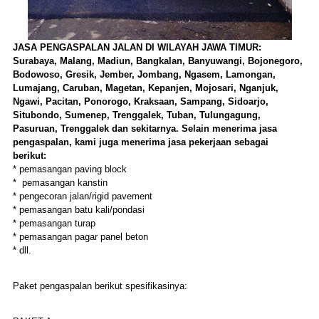
JASA PENGASPALAN JALAN DI WILAYAH JAWA TIMUR
:
Surabaya, Malang, Madiun, Bangkalan, Banyuwangi, Bojonegoro,
Bodowoso, Gresik, Jember, Jombang, Ngasem, Lamongan,
Lumajang, Caruban, Magetan, Kepanjen, Mojosari, Nganjuk,
Ngawi, Pacitan, Ponorogo, Kraksaan, Sampang, Sidoarjo,
Situbondo, Sumenep, Trenggalek, Tuban, Tulungagung,
Pasuruan, Trenggalek dan sekitarnya
. Selain menerima jasa
pengaspalan, kami j
u
ga menerima jasa pekerjaan seb
agai
berikut
:
* pemasangan paving block
* pemasangan kanstin
* pengecoran jalan/rigid pavement
* pemasangan batu kali/pondasi
* pemasangan turap
* pemasangan pagar panel beton
* dll.
Paket pengaspalan berikut spesifikasinya: