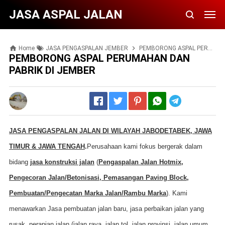
JASA ASPAL JALAN
Home
JASA PENGASPALAN JEMBER
PEMBORONG ASPAL PERUMAHAN DAN PABRIK DI JEMBER
PEMBORONG ASPAL PERUMAHAN DAN
PABRIK DI JEMBER
Telegram
JASA PENGASPALAN JALAN DI WILAYAH JABODETABEK, JAWA
TIMUR & JAWA TENGAH
.
Perusahaan kami fokus bergerak dalam
bidang
jasa konstruksi jalan
(
Pengaspalan Jalan Hotmix,
Pengecoran Jalan/Betonisasi, Pemasangan Paving Block,
Pembuatan/Pengecatan Marka Jalan/Rambu Marka
). Kami
menawarkan Jasa pembuatan jalan baru, jasa perbaikan jalan yang
rusak, perapian jalan (jalan raya, jalan tol, jalan provinsi, jalan umum,