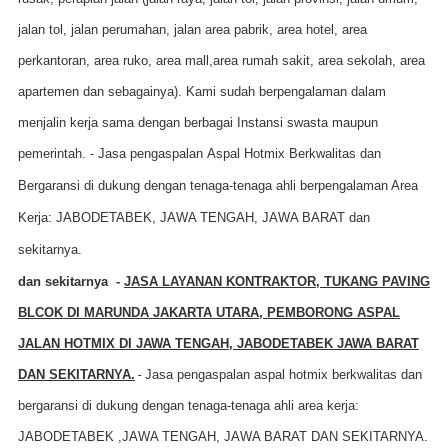
jalan tol, jalan perumahan, jalan area pabrik, area hotel, area
perkantoran, area ruko, area mall,area rumah sakit, area sekolah, area
apartemen dan sebagainya). Kami sudah berpengalaman dalam
menjalin kerja sama dengan berbagai Instansi swasta maupun
pemerintah.
-
Jasa pengaspalan
A
spal
H
otmix
B
erkwalitas
dan
B
ergaransi di dukung d
engan
tenaga-tenaga ahli berpengalaman
A
rea
K
erja: JABODETABEK, JAWA TENGAH, JAWA BARAT
dan
sekitarnya.
dan sekitarnya -
JASA LAYANAN KONTRAKTOR, TUKANG PAVING
BLCOK DI MARUNDA JAKARTA UTARA, PEMBORONG
ASPAL
JALAN HOTMIX DI JAWA TENGAH, JABODETABEK JAWA BARAT
DAN SEKITARNYA.
-
Jasa pengaspalan aspal hotmix berkwalitas dan
bergaransi di dukung dengan tenaga-tenaga ahli area kerja:
JABODETABEK ,JAWA TENGAH, JAWA BARAT DAN SEKITARNYA.