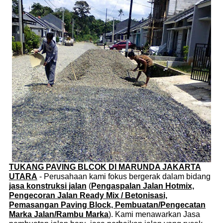
TUKANG PAVING BLCOK DI MARUNDA JAKARTA
UTARA
- Perusahaan kami fokus bergerak dalam bidang
jasa konstruksi jalan
(
Pengaspalan Jalan Hotmix,
Pengecoran Jalan Ready Mix / Betonisasi,
Pemasangan Paving Block, Pembuatan/Pengecatan
Marka Jalan/Rambu Marka
). Kami menawarkan Jasa