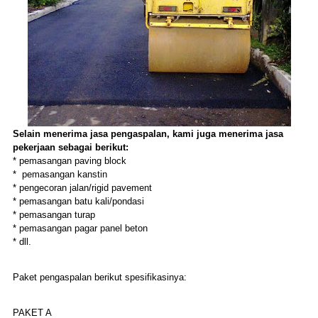
Selain menerima jasa pengaspalan, kami j
u
ga menerima jasa
pekerjaan seb
agai berikut
:
* pemasangan paving block
* pemasangan kanstin
* pengecoran jalan/rigid pavement
* pemasangan batu kali/pondasi
* pemasangan turap
* pemasangan pagar panel beton
* dll.
Paket pengaspalan berikut spesifikasinya:
PAKET A